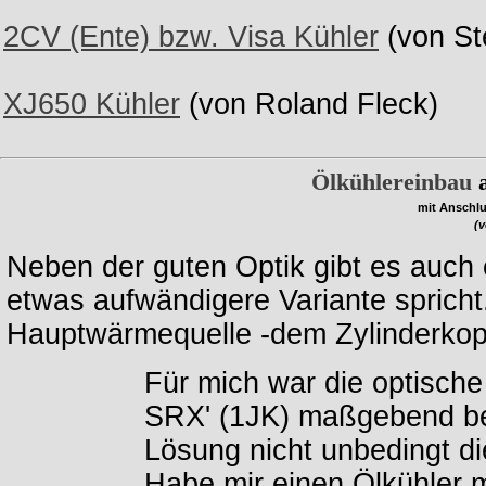
2CV (Ente) bzw. Visa Kühler
(von St
XJ650 Kühler
(von Roland Fleck)
Ölkühlereinbau
a
mit Anschl
(v
Neben der guten Optik gibt es auch 
etwas aufwändigere Variante spricht.
Hauptwärmequelle -dem Zylinderkopf-
Für mich war die optische
SRX' (1JK) maßgebend be
Lösung nicht unbedingt die
Habe mir einen Ölkühler 